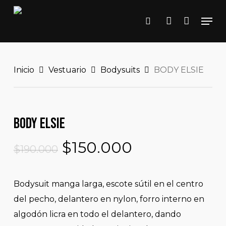
Close
Skip
Cart
Cart
Men
to
search
account
main
content
Inicio
Vestuario
Bodysuits
BODY ELSIE
BODY ELSIE
El
El
$
150.000
$
190.000
precio
precio
original
actual
Bodysuit manga larga, escote sútil en el centro
era:
es:
del pecho, delantero en nylon, forro interno en
$190.000.
$150.000.
algodón licra en todo el delantero, dando