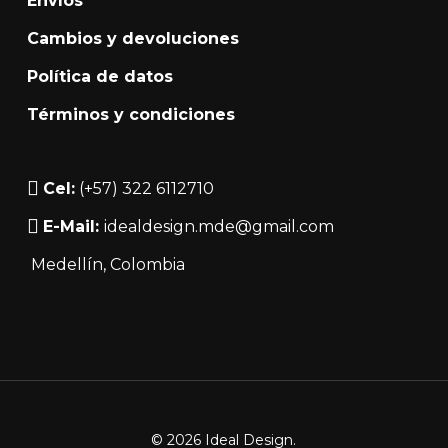
Envíos
pue
de
página
Cambios y devoluciones
elegi
producto
de
Política de datos
en
producto
la
Términos y condiciones
pági
de
Cel:
(+57) 322 6112710
prod
E-Mail:
idealdesign.mde@gmail.com
Medellín
, Colombia
© 2026 Ideal Design.