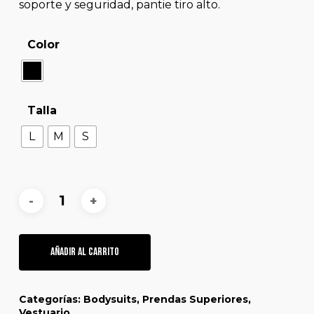
soporte y seguridad, pantie tiro alto.
Color
Talla
L
M
S
Añadir Al Carrito
Categorías:
Bodysuits
,
Prendas Superiores
,
Vestuario