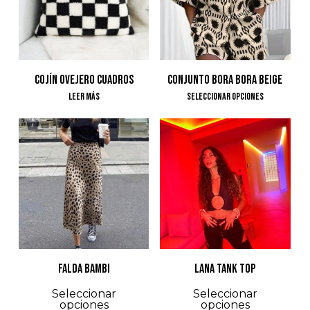
opciones
opcione
se
se
pueden
pueden
elegir
elegir
COJÍN OVEJERO CUADROS
CONJUNTO BORA BORA BEIGE
en
en
Este
Leer Más
Seleccionar Opciones
la
la
product
página
página
tiene
de
de
múltiple
$
125.000
$
160.000
producto
product
variantes
Las
opcione
se
pueden
FALDA BAMBI
LANA TANK TOP
elegir
Este
Est
Seleccionar
Seleccionar
en
opciones
opciones
producto
pro