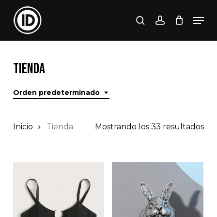
Skip
Men
to
search
account
Close
Cart
Cart
Close
main
Menu
content
Tienda
Orden predeterminado
Inicio
Tienda
Mostrando los 33 resultados
$
70.000
$
32.000