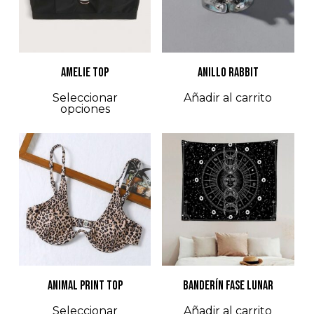
AMELIE TOP
ANILLO RABBIT
Este
Seleccionar
Añadir al carrito
opciones
producto
tiene
múltiples
variantes.
$
68.000
$
55.000
Las
opciones
se
pueden
elegir
ANIMAL PRINT TOP
BANDERÍN FASE LUNAR
en
Este
Seleccionar
Añadir al carrito