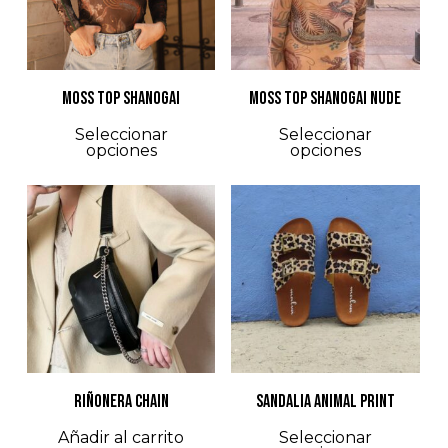
se
se
pueden
pu
elegir
ele
MOSS TOP SHANOGAI
MOSS TOP SHANOGAI NUDE
en
en
Este
Est
Seleccionar
Seleccionar
la
la
opciones
opciones
producto
pro
página
pág
tiene
tie
de
de
múltiples
múl
producto
pro
variantes.
var
$
85.000
$
97.000
Las
Las
opciones
opc
se
se
pueden
pu
elegir
ele
RIÑONERA CHAIN
SANDALIA ANIMAL PRINT
en
en
Est
Añadir al carrito
Seleccionar