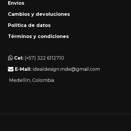
Envíos
elegir
en
Cambios y devoluciones
la
Política de datos
página
Términos y condiciones
de
producto
Cel:
(+57) 322 6112710
E-Mail:
idealdesign.mde@gmail.com
Medellín
, Colombia