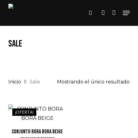
Close
Skip
Cart
Cart
Men
to
search
account
main
content
Sale
Inicio
Sale
Mostrando el único resultado
$
145.000
¡OFERTA!
$
95.000
CONJUNTO BORA BORA BEIGE