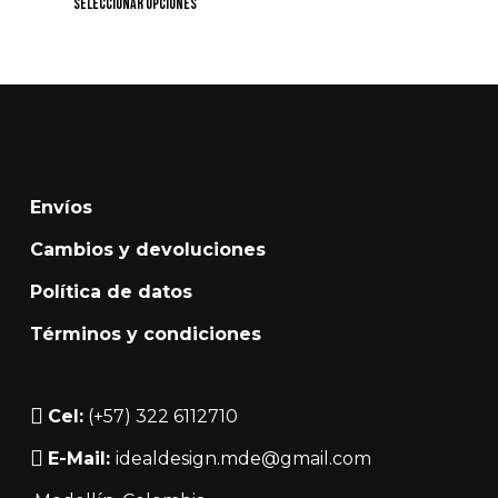
Este
Seleccionar Opciones
producto
tiene
múltiples
variantes.
Las
opciones
Envíos
se
Cambios y devoluciones
pueden
Política de datos
elegir
Términos y condiciones
en
la
página
Cel:
(+57) 322 6112710
de
E-Mail:
idealdesign.mde@gmail.com
producto