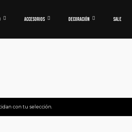
Close
Cart
Cart
o
Accesorios
Decoración
Sale
idan con tu selección.