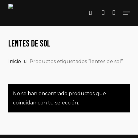
Close
Skip
Cart
Cart
Men
to
search
account
main
content
Lentes De Sol
Inicio
Productos etiquetados “lentes de sol”
No se han encontrado productos que
coincidan con tu selección.