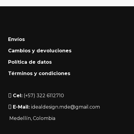
múltiples
múlt
pueden
se
variantes.
varia
elegir
pueden
Las
Las
en
elegir
opciones
opci
la
en
se
se
Envíos
página
la
pueden
pue
de
página
Cambios y devoluciones
elegir
elegi
producto
de
Política de datos
en
en
producto
Términos y condiciones
la
la
página
pági
de
de
Cel:
(+57) 322 6112710
producto
prod
E-Mail:
idealdesign.mde@gmail.com
Medellín
, Colombia