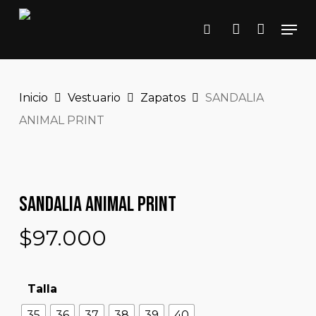
Close
Skip
Cart
Cart
Men
to
search
account
main
content
Inicio
Vestuario
Zapatos
SANDALIA
ANIMAL PRINT
SANDALIA ANIMAL PRINT
$
97.000
Talla
35
36
37
38
39
40