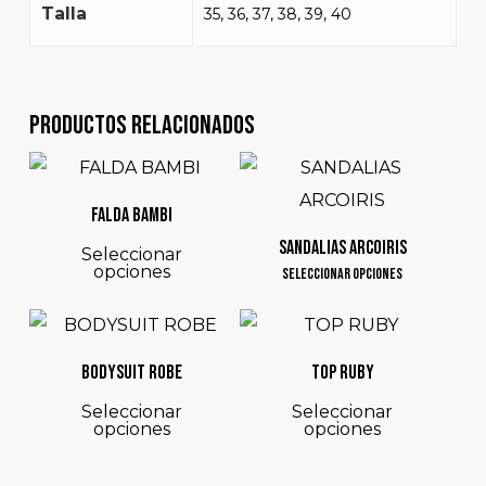
Talla
35, 36, 37, 38, 39, 40
Productos relacionados
$
125.000
$
95.000
FALDA BAMBI
Este
SANDALIAS ARCOIRIS
Seleccionar
opciones
producto
Este
Seleccionar Opciones
$
150.000
$
68.000
tiene
producto
múltiples
tiene
BODYSUIT ROBE
TOP RUBY
variantes.
múltiples
Este
Este
Las
variantes.
Seleccionar
Seleccionar
opciones
opciones
producto
prod
opciones
Las
tiene
tien
se
opciones