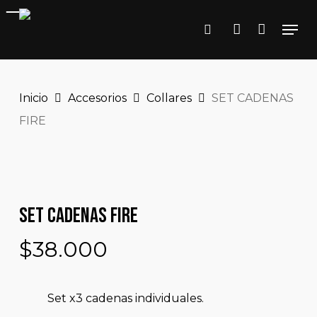
Close
Skip
Cart
Cart
Men
to
search
account
main
content
Inicio
Accesorios
Collares
SET CADENAS
FIRE
SET CADENAS FIRE
$
38.000
Set x3 cadenas individuales.